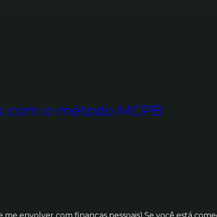
as com o método MCPB
s de me envolver com finanças pessoais).Se você está co